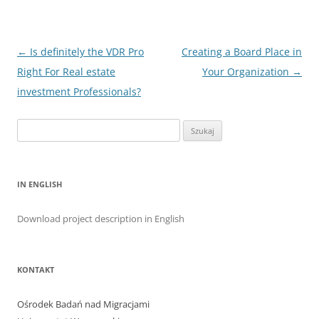
Nawigacja
←
Is definitely the VDR Pro
Creating a Board Place in
wpisu
Right For Real estate
Your Organization
→
investment Professionals?
Szukaj:
IN ENGLISH
Download project description in English
KONTAKT
Ośrodek Badań nad Migracjami